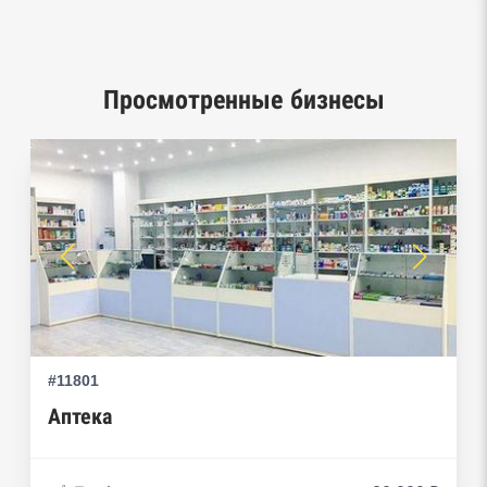
Федеральной службы судебных приставов
Центры раскрытия информации эмитентами
ценных бумаг
Просмотренные бизнесы
Реестры лицензий: Росалкоголь,
Росздравнадзор, Рособрнадзор, Роскомнадзор,
Роспотребнадзор, Росприроднадзор,
Ростехнадзор
Реестр плановых проверок Реестр
недобросовестных поставщиков
Реестры особых адресов ФНС
#11801
Реестр дисквалифицированных лиц
Аптека
Реестры ФНС
Реестр заключенных госконтрактов