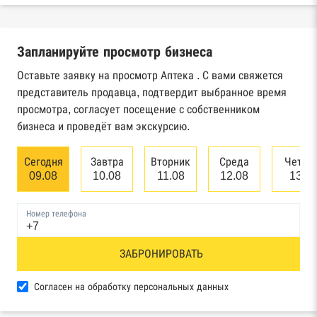
Реестры ЕГРЮЛ и ЕГРИП Федеральной
налоговой службы России
Запланируйте просмотр бизнеса
Реестр государственных контрактов
Федерального казначейства
Оставьте заявку на просмотр Аптека . С вами свяжется
представитель продавца, подтвердит выбранное время
Картотека арбитражных дел Высшего
просмотра, согласует посещение с собственником
арбитражного суда
бизнеса и проведёт вам экскурсию.
Единый федеральный реестр сведений о
Сегодня
Завтра
Вторник
Среда
Четве
банкротстве юридических лиц
09.08
10.08
11.08
12.08
13.0
Единый федеральный реестр сведений о
Номер телефона
банкротстве физических лиц
Реестр товарных знаков и знаков обслуживания
ЗАБРОНИРОВАТЬ
Роспатента
Согласен на обработку персональных данных
База исполнительного производства