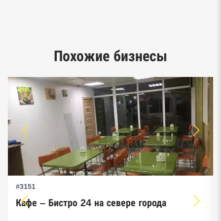
Реестр заключенных госконтрактов
Google панорамы, Яндекс.Карты
Единый реестр малого и среднего
Похожие бизнесы
предпринимательства ФНС
#3151
Кафе – Бистро 24 на севере города