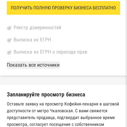
ПОЛУЧИТЬ ПОЛНУЮ ПРОВЕРКУ БИЗНЕСА БЕСПЛАТНО
Реестр доверенностей
Выписка из ЕГРН
Выписка из ЕГРН о переходе прав
База Росстата
Показать все источники
Реестры ЕГРЮЛ и ЕГРИП Федеральной
налоговой службы России
Запланируйте просмотр бизнеса
Реестр государственных контрактов
Федерального казначейства
Оставьте заявку на просмотр Кофейня-пекарня в шаговой
доступности от метро Чкаловская. С вами свяжется
Картотека арбитражных дел Высшего
представитель продавца, подтвердит выбранное время
арбитражного суда
просмотра, согласует посещение с собственником