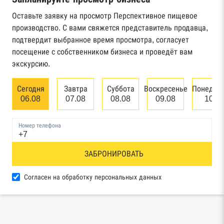
Реестр государственных контрактов
Федерального казначейства
Оставьте заявку на просмотр Перспективное пищевое
производство. С вами свяжется представитель продавца,
Картотека арбитражных дел Высшего
подтвердит выбранное время просмотра, согласует
арбитражного суда
посещение с собственником бизнеса и проведёт вам
экскурсию.
Единый федеральный реестр сведений о
банкротстве юридических лиц
Сегодня
Завтра
Суббота
Воскресенье
Понедел
06.08
07.08
08.08
09.08
10.0
Единый федеральный реестр сведений о
банкротстве физических лиц
Номер телефона
Реестр товарных знаков и знаков обслуживания
ЗАБРОНИРОВАТЬ
Роспатента
База исполнительного производства
Согласен на обработку персональных данных
Федеральной службы судебных приставов
Центры раскрытия информации эмитентами