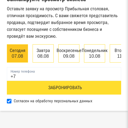
Реестр государственных контрактов
Федерального казначейства
Оставьте заявку на просмотр Прибыльная столовая,
отличная проходимость. С вами свяжется представитель
Картотека арбитражных дел Высшего
продавца, подтвердит выбранное время просмотра,
арбитражного суда
согласует посещение с собственником бизнеса и
проведёт вам экскурсию.
Единый федеральный реестр сведений о
банкротстве юридических лиц
Сегодня
Завтра
Воскресенье
Понедельник
Вторн
07.08
08.08
09.08
10.08
11.0
Единый федеральный реестр сведений о
банкротстве физических лиц
Номер телефона
Реестр товарных знаков и знаков обслуживания
ЗАБРОНИРОВАТЬ
Роспатента
База исполнительного производства
Согласен на обработку персональных данных
Федеральной службы судебных приставов
Центры раскрытия информации эмитентами