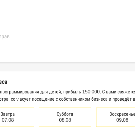
прав
еральной налоговой службы России
трактов Федерального казначейства
еса
Высшего арбитражного суда
 программирования для детей, прибыль 150 000. С вами свяжетс
тра, согласует посещение с собственником бизнеса и проведёт 
сведений о банкротстве юридических лиц
сведений о банкротстве физических лиц
Завтра
Суббота
Воскресень
07.08
08.08
09.08
аков обслуживания Роспатента