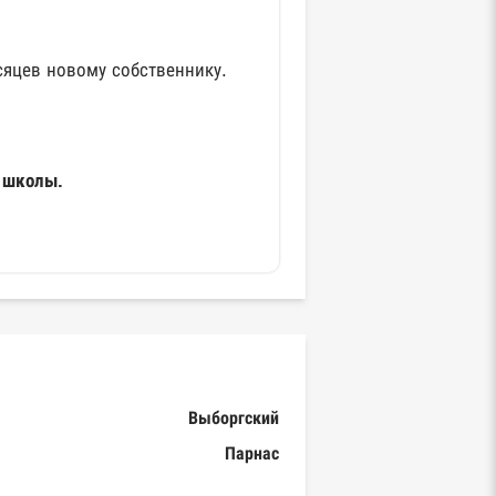
сяцев новому собственнику.
й школы.
Выборгский
Парнас