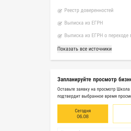
Реестр доверенностей
Выписка из ЕГРН
Выписка из ЕГРН о переходе 
База Росстата
Показать все источники
Реестры ЕГРЮЛ и ЕГРИП Фед
Реестр государственных кон
Запланируйте просмотр бизн
Картотека арбитражных дел 
Оставьте заявку на просмотр Школа
подтвердит выбранное время просмо
Единый федеральный реестр 
Единый федеральный реестр 
Сегодня
06.08
Реестр товарных знаков и зн