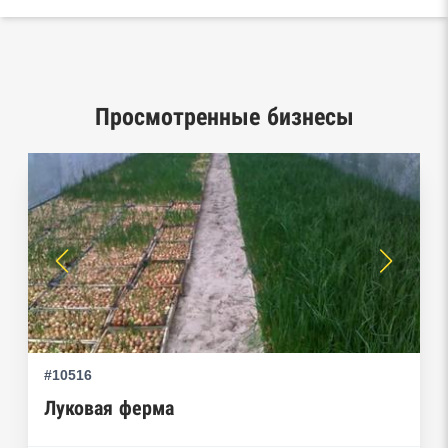
База исполнительного производства
Федеральной службы судебных приставов
Центры раскрытия информации эмитентами
ценных бумаг
Просмотренные бизнесы
Реестры лицензий: Росалкоголь,
Росздравнадзор, Рособрнадзор, Роскомнадзор,
Роспотребнадзор, Росприроднадзор,
Ростехнадзор
Реестр плановых проверок Реестр
недобросовестных поставщиков
Реестры особых адресов ФНС
#10516
Реестр дисквалифицированных лиц
Луковая ферма
Реестры ФНС