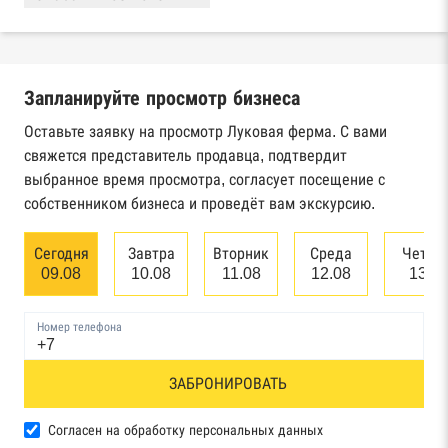
Реестры ЕГРЮЛ и ЕГРИП Федеральной
налоговой службы России
Запланируйте просмотр бизнеса
Реестр государственных контрактов
Федерального казначейства
Оставьте заявку на просмотр Луковая ферма. С вами
свяжется представитель продавца, подтвердит
Картотека арбитражных дел Высшего
выбранное время просмотра, согласует посещение с
арбитражного суда
собственником бизнеса и проведёт вам экскурсию.
Единый федеральный реестр сведений о
Сегодня
Завтра
Вторник
Среда
Четве
банкротстве юридических лиц
09.08
10.08
11.08
12.08
13.0
Единый федеральный реестр сведений о
Номер телефона
банкротстве физических лиц
Реестр товарных знаков и знаков обслуживания
ЗАБРОНИРОВАТЬ
Роспатента
Согласен на обработку персональных данных