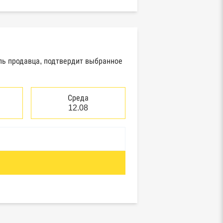
ель продавца, подтвердит выбранное
Среда
12.08
отребнадзор, Росприроднадзор,