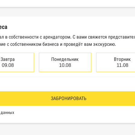
еральной налоговой службы России
трактов Федерального казначейства
еса
Высшего арбитражного суда
ал в собственности с арендатором. С вами свяжется представит
ие с собственником бизнеса и проведёт вам экскурсию.
сведений о банкротстве юридических лиц
сведений о банкротстве физических лиц
Завтра
Понедельник
Вторник
09.08
10.08
11.08
аков обслуживания Роспатента
водства Федеральной службы судебных приставов
ии эмитентами ценных бумаг
ЗАБРОНИРОВАТЬ
оль, Росздравнадзор, Рособрнадзор, Роскомнадзор, Росп
х данных
еестр недобросовестных поставщиков