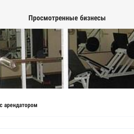
Просмотренные бизнесы
ых лиц
рактов
ышленной палаты
е движимого имущества нотариальной палаты
спортов ФМС
рактов
 с арендатором
арты
днего предпринимательства ФНС