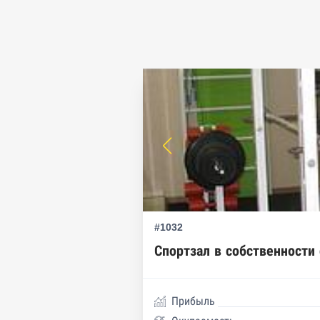
Реестры особых адресов ФНС
Реестр дисквалифицированн
Реестры ФНС
Реестр заключенных госконт
Реестр членов Торгово-пром
Реестр уведомлений о залог
Реестр недействительных па
#1032
Реестр заключенных госконт
Спортзал в собственности
Google панорамы, Яндекс.К
Единый реестр малого и сре
Прибыль