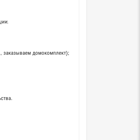
ции.
, заказываем домокомплект);
ьства.