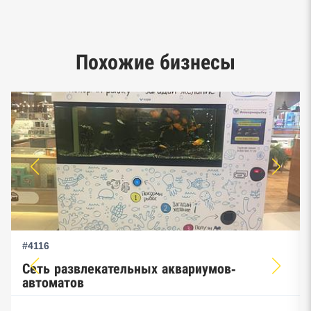
Google панорамы, Яндекс.Карты
Единый реестр малого и среднего
Похожие бизнесы
предпринимательства ФНС
#4116
Сеть развлекательных аквариумов-
автоматов